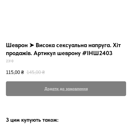
Шеврон ➤ Висока сексуальна напруга. Хіт
продажів. Артикул шеврону #ІНШ2403
2310
115,00
₴
145,00
₴
Додати до замовлення
З цим купують також: