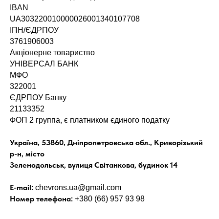
IBAN
UA303220010000026001340107708
ІПН/ЄДРПОУ
3761906003
Акціонерне товариство
УНІВЕРСАЛ БАНК
МФО
322001
ЄДРПОУ Банку
21133352
ФОП 2 группа, є платником єдиного податку
Україна, 53860, Дніпропетровська обл., Криворізький
р-н, місто
Зеленодольськ, вулиця Світанкова, будинок 14
E-mail:
chevrons.ua@gmail.com
Номер телефона:
+380 (66) 957 93 98