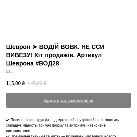
Шеврон ➤ ВОДІЙ ВОВК. НЕ ССИ
ВИВЕЗУ! Хіт продажів. Артикул
Шеврона #ВОД28
535
115,00
₴
145,00
₴
Додати до замовлення
✔️ Посилена конструкція — додатковий внутрішній шар пластику
збільшує міцність, тримає форму та витримує інтенсивне
використання.
✔️ Преміальні тканини та нитки — покращені матеріали нового