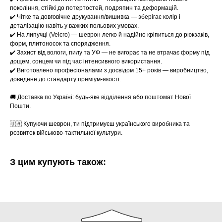
покоління, стійкі до потертостей, подряпин та деформацій.
✔️ Чітке та довговічне друкування/вишивка — зберігає колір і
деталізацію навіть у важких польових умовах.
✔️ На липучці (Velcro) — шеврон легко й надійно кріпиться до рюкзаків,
форм, плитоносок та спорядження.
✔️ Захист від вологи, пилу та УФ — не вигорає та не втрачає форму під
дощем, сонцем чи під час інтенсивного використання.
✔️ Виготовлено професіоналами з досвідом 15+ років — виробництво,
доведене до стандарту преміум-якості.
🚚 Доставка по Україні: будь-яке відділення або поштомат Нової
Пошти.
🇺🇦 Купуючи шеврон, ти підтримуєш українського виробника та
розвиток військово-тактильної культури.
З цим купують також: