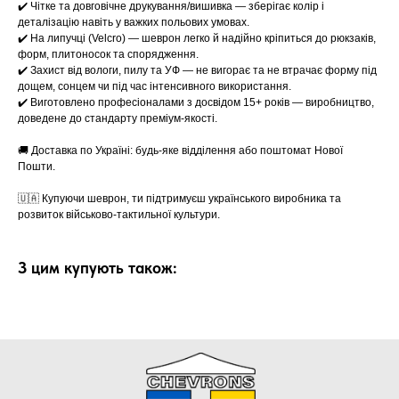
✔️ Чітке та довговічне друкування/вишивка — зберігає колір і
деталізацію навіть у важких польових умовах.
✔️ На липучці (Velcro) — шеврон легко й надійно кріпиться до рюкзаків,
форм, плитоносок та спорядження.
✔️ Захист від вологи, пилу та УФ — не вигорає та не втрачає форму під
дощем, сонцем чи під час інтенсивного використання.
✔️ Виготовлено професіоналами з досвідом 15+ років — виробництво,
доведене до стандарту преміум-якості.
🚚 Доставка по Україні: будь-яке відділення або поштомат Нової
Пошти.
🇺🇦 Купуючи шеврон, ти підтримуєш українського виробника та
розвиток військово-тактильної культури.
З цим купують також: