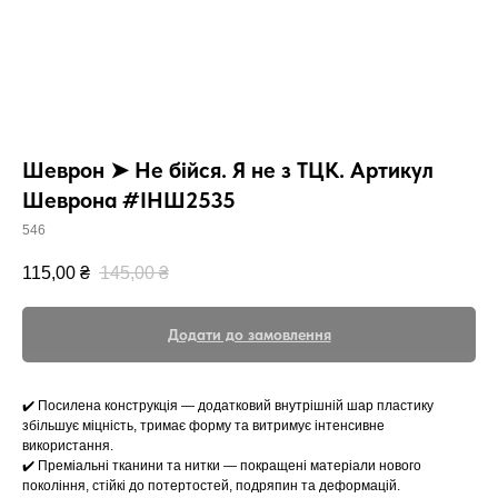
Шеврон ➤ Не бійся. Я не з ТЦК. Артикул
Шеврона #ІНШ2535
546
115,00
₴
145,00
₴
Додати до замовлення
✔️ Посилена конструкція — додатковий внутрішній шар пластику
збільшує міцність, тримає форму та витримує інтенсивне
використання.
✔️ Преміальні тканини та нитки — покращені матеріали нового
покоління, стійкі до потертостей, подряпин та деформацій.