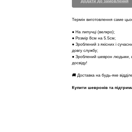
Додати до замовлення
Термін виготовлення саме цьог
● На липучці (велкро);
● Розмір 8см на 5.5см;
● Зроблений з якісних і сучас
довгу службу;
● Зроблений шеврон людьми, щ
досвіду!
🚚 Доставка на будь-яке відді
Купити шевронів та підтрим