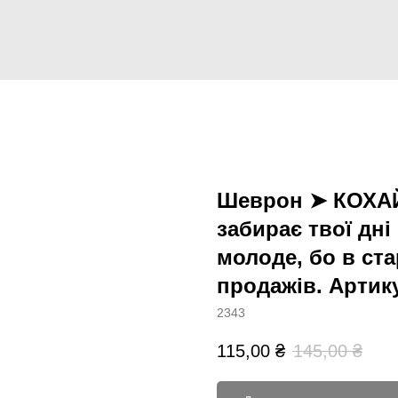
Шеврон ➤ КОХАЙ!
забирає твої дні 
молоде, бо в ста
продажів. Арти
2343
115,00
₴
145,00
₴