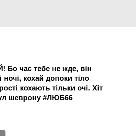
 Бо час тебе не жде, він
і ночі, кохай допоки тіло
рості кохають тільки очі. Хіт
кул шеврону #ЛЮБ66