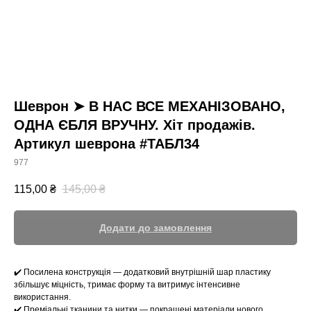
Шеврон ➤ В НАС ВСЕ МЕХАНІЗОВАНО,
ОДНА ЄБЛЯ ВРУЧНУ. Хіт продажів.
Артикул шеврона #ТАБЛ34
977
115,00
₴
145,00
₴
Додати до замовлення
✔️ Посилена конструкція — додатковий внутрішній шар пластику
збільшує міцність, тримає форму та витримує інтенсивне
використання.
✔️ Преміальні тканини та нитки — покращені матеріали нового