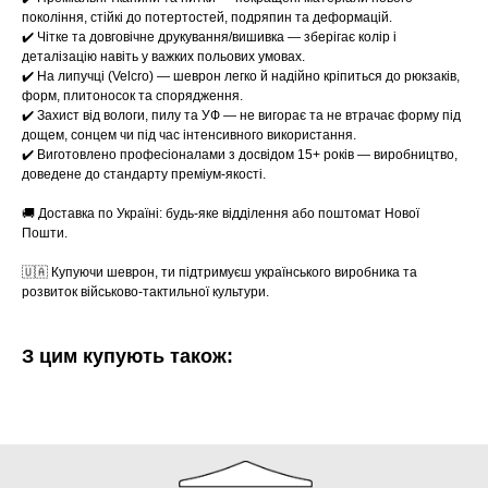
покоління, стійкі до потертостей, подряпин та деформацій.
✔️ Чітке та довговічне друкування/вишивка — зберігає колір і
деталізацію навіть у важких польових умовах.
✔️ На липучці (Velcro) — шеврон легко й надійно кріпиться до рюкзаків,
форм, плитоносок та спорядження.
✔️ Захист від вологи, пилу та УФ — не вигорає та не втрачає форму під
дощем, сонцем чи під час інтенсивного використання.
✔️ Виготовлено професіоналами з досвідом 15+ років — виробництво,
доведене до стандарту преміум-якості.
🚚 Доставка по Україні: будь-яке відділення або поштомат Нової
Пошти.
🇺🇦 Купуючи шеврон, ти підтримуєш українського виробника та
розвиток військово-тактильної культури.
З цим купують також: