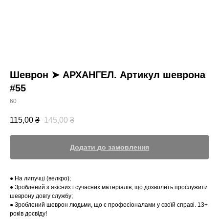
Шеврон ➤ АРХАНГЕЛ. Артикул шеврона
#55
60
115,00
₴
145,00
₴
Додати до замовлення
● На липучці (велкро);
● Зроблений з якісних і сучасних матеріалів, що дозволить прослужити
шеврону довгу службу;
● Зроблений шеврон людьми, що є професіоналами у своїй справі. 13+
років досвіду!