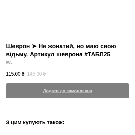
Шеврон ➤ Не жонатий, но маю свою
відьму. Артикул шеврона #ТАБЛ25
965
115,00
₴
145,00
₴
Додати до замовлення
З цим купують також: