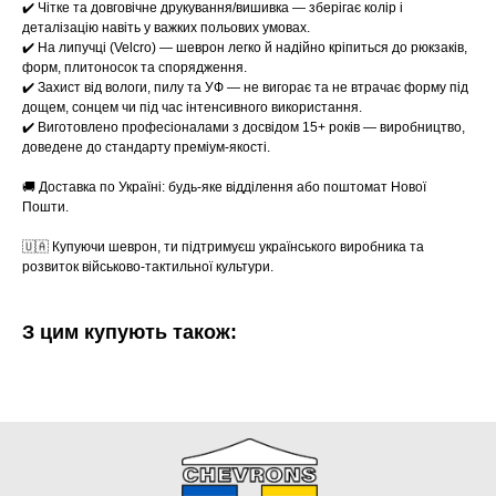
✔️ Чітке та довговічне друкування/вишивка — зберігає колір і
деталізацію навіть у важких польових умовах.
✔️ На липучці (Velcro) — шеврон легко й надійно кріпиться до рюкзаків,
форм, плитоносок та спорядження.
✔️ Захист від вологи, пилу та УФ — не вигорає та не втрачає форму під
дощем, сонцем чи під час інтенсивного використання.
✔️ Виготовлено професіоналами з досвідом 15+ років — виробництво,
доведене до стандарту преміум-якості.
🚚 Доставка по Україні: будь-яке відділення або поштомат Нової
Пошти.
🇺🇦 Купуючи шеврон, ти підтримуєш українського виробника та
розвиток військово-тактильної культури.
З цим купують також: