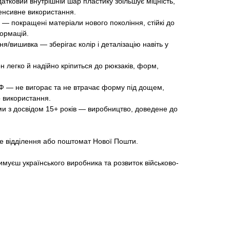
атковий внутрішній шар пластику збільшує міцність,
енсивне використання.
 — покращені матеріали нового покоління, стійкі до
ормацій.
ня/вишивка — зберігає колір і деталізацію навіть у
н легко й надійно кріпиться до рюкзаків, форм,
 УФ — не вигорає та не втрачає форму під дощем,
о використання.
и з досвідом 15+ років — виробництво, доведене до
яке відділення або поштомат Нової Пошти.
имуєш українського виробника та розвиток військово-