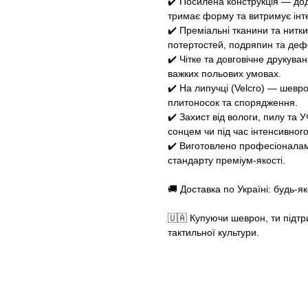
✔️ Посилена конструкція — дод
тримає форму та витримує інт
✔️ Преміальні тканини та нитки
потертостей, подряпин та деф
✔️ Чітке та довговічне друкуван
важких польових умовах.
✔️ На липучці (Velcro) — шевро
плитоносок та спорядження.
✔️ Захист від вологи, пилу та
сонцем чи під час інтенсивног
✔️ Виготовлено професіоналам
стандарту преміум-якості.
🚚 Доставка по Україні: будь-
🇺🇦 Купуючи шеврон, ти підтр
тактильної культури.