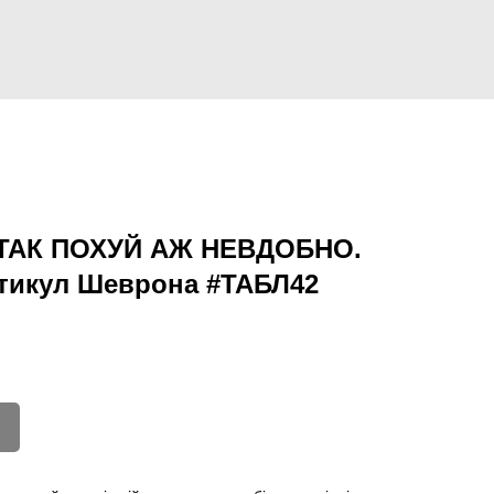
 ТАК ПОХУЙ АЖ НЕВДОБНО.
ртикул Шеврона #ТАБЛ42