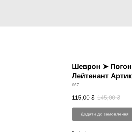
Шеврон ➤ Погони
Лейтенант Артик
667
115,00
₴
145,00
₴
Додати до замовлення