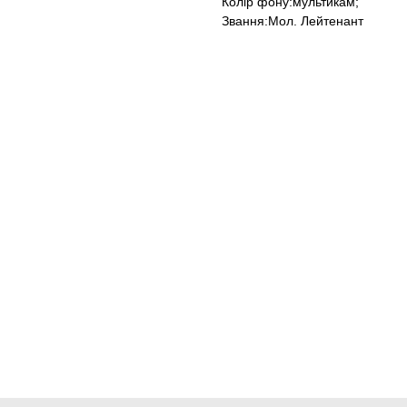
Колір фону:мультикам;
Звання:Мол. Лейтенант