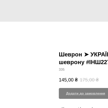
Шеврон ➤ УКРАЇ
шеврону #ІНШ22
335
145,00
₴
175,00
₴
Додати до замовлення