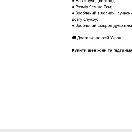
● На липучці (велкро);
● Розмір 9см на 7см;
● Зроблений з якісних і сучас
довгу службу;
● Зроблений шеврон дуже якіс
🚚 Доставка по всій Україні
Купити шеврони та підтрима