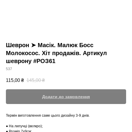
Шеврон ➤ Масік. Малюк Босс
Молокосос. Хіт продажів. Артикул
шеврону #РОЗ61
537
115,00
₴
145,00
₴
Додати до замовлення
Термін виготовлення саме цього дизайну 3-9 днів.
● На липучці (велкро);
● Розмір 7х9см;