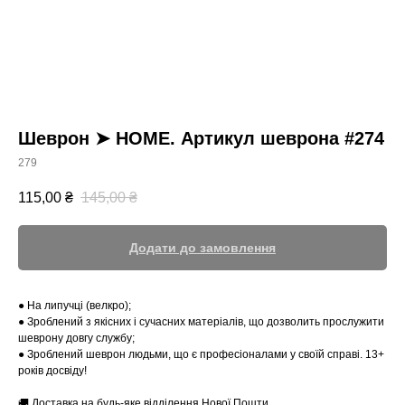
Шеврон ➤ HOME. Артикул шеврона #274
279
115,00
₴
145,00
₴
Додати до замовлення
● На липучці (велкро);
● Зроблений з якісних і сучасних матеріалів, що дозволить прослужити
шеврону довгу службу;
● Зроблений шеврон людьми, що є професіоналами у своїй справі. 13+
років досвіду!
🚚 Доставка на будь-яке відділення Нової Пошти