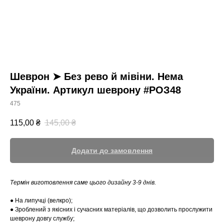
Шеврон ➤ Без рево й мівіни. Нема
України. Артикул шеврону #РОЗ48
475
115,00
₴
145,00
₴
Додати до замовлення
Термін виготовлення саме цього дизайну 3-9 днів.
● На липучці (велкро);
● Зроблений з якісних і сучасних матеріалів, що дозволить прослужити
шеврону довгу службу;