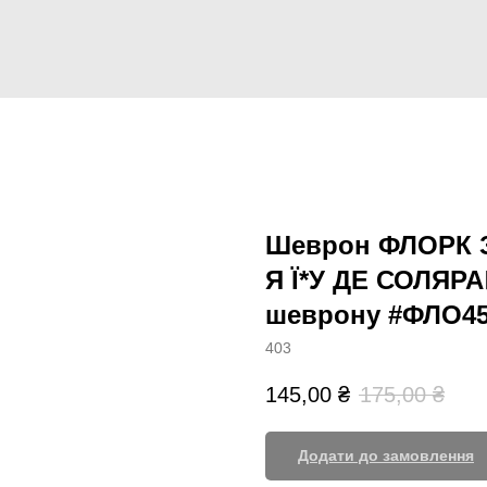
Шеврон ФЛОРК 
Я Ї*У ДЕ СОЛЯРА🤷
шеврону #ФЛО4
403
145,00
₴
175,00
₴
Додати до замовлення