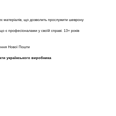
них матеріалів, що дозволить прослужити шеврону
о є професіоналами у своїй справі. 13+ років
лення Нової Пошти
ати українського виробника