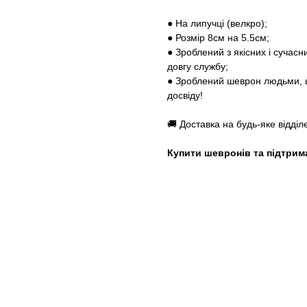
● На липучці (велкро);
● Розмір 8см на 5.5см;
● Зроблений з якісних і сучас
довгу службу;
● Зроблений шеврон людьми, щ
досвіду!
🚚 Доставка на будь-яке відді
Купити шевронів та підтрим