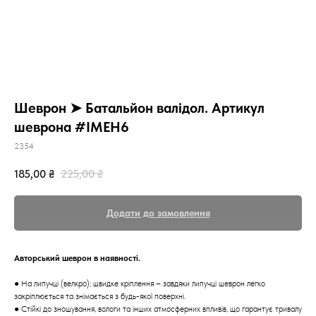
Шеврон ➤ Батальйон валідол. Артикул
шеврона #ІМЕН6
2354
185,00
₴
225,00
₴
Додати до замовлення
Авторський шеврон в наявності.
● На липучці (велкро); швидке кріплення – завдяки липучці шеврон легко
закріплюється та знімається з будь-якої поверхні.
● Стійкі до зношування, вологи та інших атмосферних впливів, що гарантує тривалу