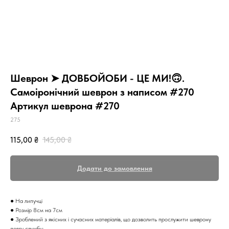
Шеврон ➤ ДОВБОЙОБИ - ЦЕ МИ!🙃.
Самоіронічний шеврон з написом #270
Артикул шеврона #270
275
115,00
₴
145,00
₴
Додати до замовлення
● На липучці
● Розмір 8см на 7см
● Зроблений з якісних і сучасних матеріалів, що дозволить прослужити шеврону
довгу службу;