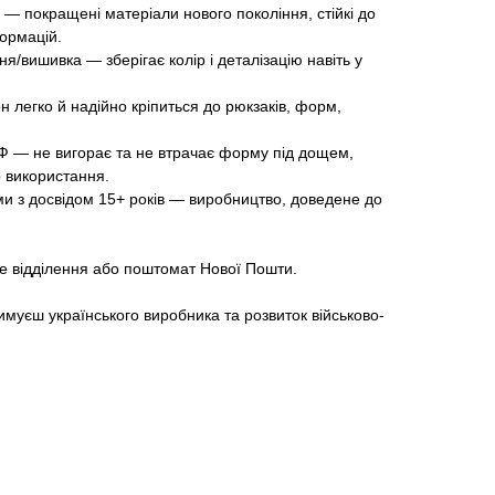
 — покращені матеріали нового покоління, стійкі до
ормацій.
ня/вишивка — зберігає колір і деталізацію навіть у
н легко й надійно кріпиться до рюкзаків, форм,
 УФ — не вигорає та не втрачає форму під дощем,
о використання.
и з досвідом 15+ років — виробництво, доведене до
яке відділення або поштомат Нової Пошти.
имуєш українського виробника та розвиток військово-