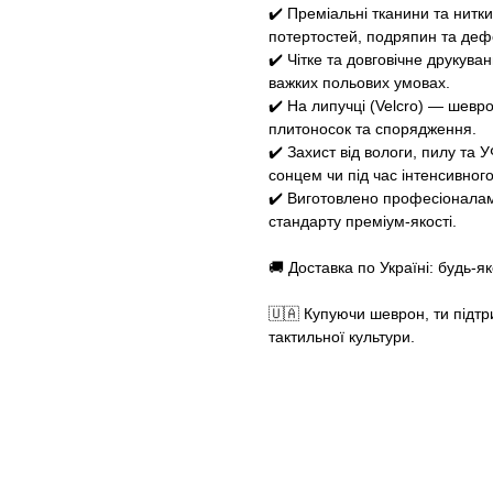
✔️ Преміальні тканини та нитки
потертостей, подряпин та деф
✔️ Чітке та довговічне друкуван
важких польових умовах.
✔️ На липучці (Velcro) — шевро
плитоносок та спорядження.
✔️ Захист від вологи, пилу та
сонцем чи під час інтенсивног
✔️ Виготовлено професіоналам
стандарту преміум-якості.
🚚 Доставка по Україні: будь-
🇺🇦 Купуючи шеврон, ти підтр
тактильної культури.