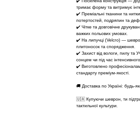
✔️ Посилена конструкція — дод
тримає форму та витримує інт
✔️ Преміальні тканини та нитки
потертостей, подряпин та деф
✔️ Чітке та довговічне друкуван
важких польових умовах.
✔️ На липучці (Velcro) — шевро
плитоносок та спорядження.
✔️ Захист від вологи, пилу та
сонцем чи під час інтенсивног
✔️ Виготовлено професіоналам
стандарту преміум-якості.
🚚 Доставка по Україні: будь-
🇺🇦 Купуючи шеврон, ти підтр
тактильної культури.