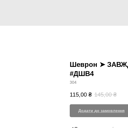
Шеврон ➤ ЗАВЖД
#ДШВ4
304
115,00
₴
145,00
₴
Додати до замовлення