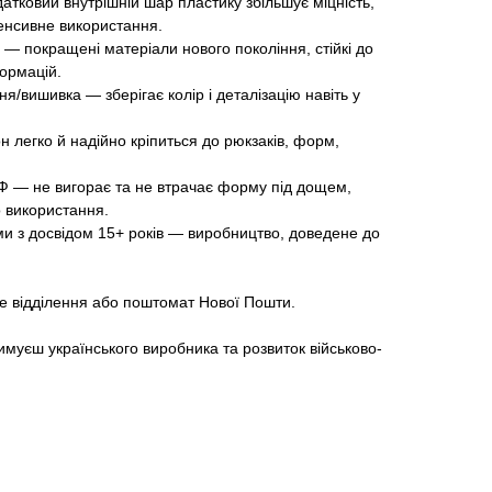
атковий внутрішній шар пластику збільшує міцність,
енсивне використання.
 — покращені матеріали нового покоління, стійкі до
ормацій.
ня/вишивка — зберігає колір і деталізацію навіть у
н легко й надійно кріпиться до рюкзаків, форм,
 УФ — не вигорає та не втрачає форму під дощем,
о використання.
и з досвідом 15+ років — виробництво, доведене до
яке відділення або поштомат Нової Пошти.
имуєш українського виробника та розвиток військово-