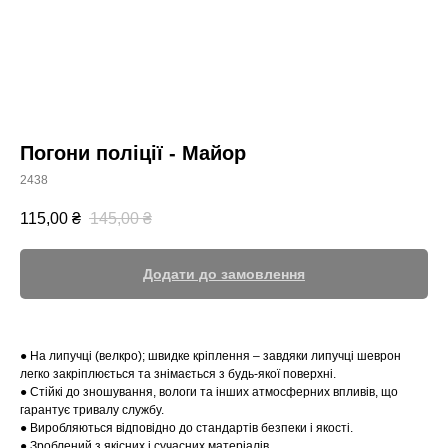
Погони поліції - Майор
2438
115,00
₴
145,00
₴
Додати до замовлення
● На липучці (велкро); швидке кріплення – завдяки липучці шеврон
легко закріплюється та знімається з будь-якої поверхні.
● Стійкі до зношування, вологи та інших атмосферних впливів, що
гарантує тривалу службу.
● Виробляються відповідно до стандартів безпеки і якості.
● Зроблений з якісних і сучасних матеріалів.