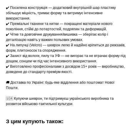
✔️ Посилена конструкція — додатковий внутрішній шар пластику
збільшує міцність, тримає форму та витримує інтенсивне
використання.
✔️ Преміальні тканини та нитки — покращені матеріали нового
покоління, стійкі до потертостей, подряпин та деформацій.
✔️ Чітке та довговічне друкування/вишивка — зберігає колір і
деталізацію навіть у важких польових умовах.
✔️ На липучці (Velcro) — шеврон легко й надійно кріпиться до рюкзаків,
форм, плитоносок та спорядження.
✔️ Захист від вологи, пилу та УФ — не вигорає та не втрачає форму під
дощем, сонцем чи під час інтенсивного використання.
✔️ Виготовлено професіоналами з досвідом 15+ років — виробництво,
доведене до стандарту преміум-якості.
🚚 Доставка по Україні: будь-яке відділення або поштомат Нової
Пошти.
🇺🇦 Купуючи шеврон, ти підтримуєш українського виробника та
розвиток військово-тактильної культури.
З цим купують також: