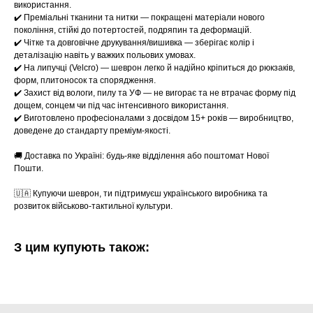
використання.
✔️ Преміальні тканини та нитки — покращені матеріали нового
покоління, стійкі до потертостей, подряпин та деформацій.
✔️ Чітке та довговічне друкування/вишивка — зберігає колір і
деталізацію навіть у важких польових умовах.
✔️ На липучці (Velcro) — шеврон легко й надійно кріпиться до рюкзаків,
форм, плитоносок та спорядження.
✔️ Захист від вологи, пилу та УФ — не вигорає та не втрачає форму під
дощем, сонцем чи під час інтенсивного використання.
✔️ Виготовлено професіоналами з досвідом 15+ років — виробництво,
доведене до стандарту преміум-якості.
🚚 Доставка по Україні: будь-яке відділення або поштомат Нової
Пошти.
🇺🇦 Купуючи шеврон, ти підтримуєш українського виробника та
розвиток військово-тактильної культури.
З цим купують також: