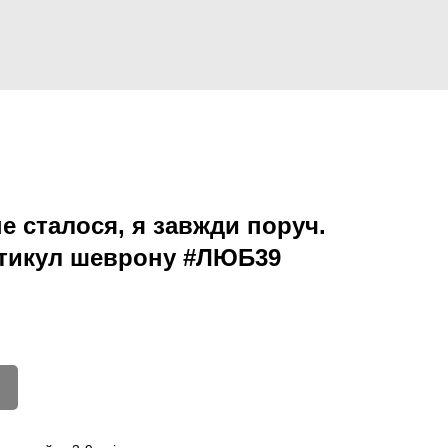
 сталося, я завжди поруч.
ртикул шеврону #ЛЮБ39