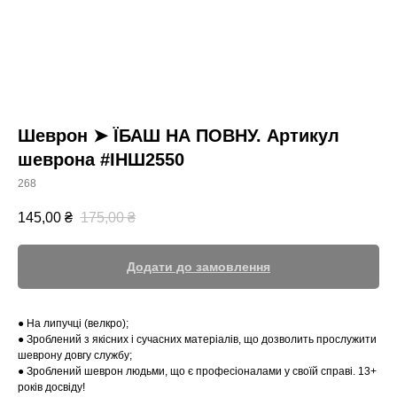
Шеврон ➤ ЇБАШ НА ПОВНУ. Артикул
шеврона #ІНШ2550
268
145,00
₴
175,00
₴
Додати до замовлення
● На липучці (велкро);
● Зроблений з якісних і сучасних матеріалів, що дозволить прослужити
шеврону довгу службу;
● Зроблений шеврон людьми, що є професіоналами у своїй справі. 13+
років досвіду!